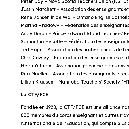
Peter Day – Nova Scotia Teachers Union (NSTU)
Justin Matchett – Association des enseignants 
René Jansen in de Wal – Ontario English Catholi
Martha Hradowy – Fédération des enseignantes 
Andy Doran – Prince Edward Island Teachers’ F
Samantha Becotte – Fédération des enseignante
Ted Hupé – Association des professionnels de l
Chris Cowley – Fédération des enseignantes et d
Heidi Yetman – Association provinciale des ens
Rita Mueller – Association des enseignants et e
Lillian Klausen – Manitoba Teachers’ Society (M
La CTF/FCE
Fondée en 1920, la CTF/FCE est une alliance nati
000 membres du corps enseignant et autres travai
l’Internationale de l’Éducation, qui compte plus