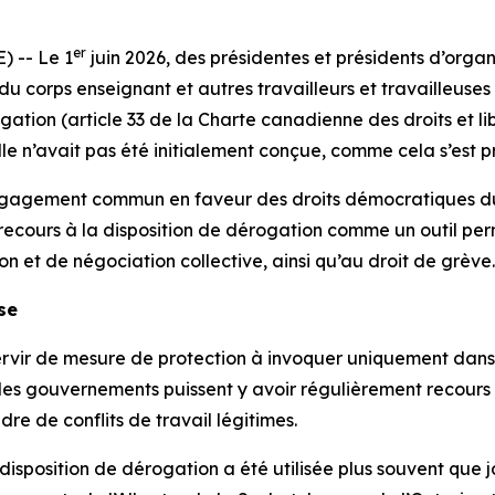
er
 -- Le 1
juin 2026, des présidentes et présidents d’orga
orps enseignant et autres travailleurs et travailleuses d
gation (article 33 de la
Charte canadienne des droits et li
elle n’avait pas été initialement conçue, comme cela s’est p
 engagement commun en faveur des droits démocratiques du
e recours à la disposition de dérogation comme un outil pe
on et de négociation collective, ainsi qu’au droit de grève.
se
 servir de mesure de protection à invoquer uniquement dans 
ue les gouvernements puissent y avoir régulièrement recours
adre de conflits de travail légitimes.
disposition de dérogation a été utilisée plus souvent que 