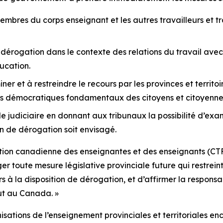
bres du corps enseignant et les autres travailleurs et tra
 dérogation dans le contexte des relations du travail ave
ducation.
r et à restreindre le recours par les provinces et territoire
oits démocratiques fondamentaux des citoyens et citoyenne
 judiciaire en donnant aux tribunaux la possibilité d’exa
on de dérogation soit envisagé.
ration canadienne des enseignantes et des enseignants (C
r toute mesure législative provinciale future qui restreint l
rs à la disposition de dérogation, et d’affirmer la respon
out au Canada. »
nisations de l’enseignement provinciales et territoriales 