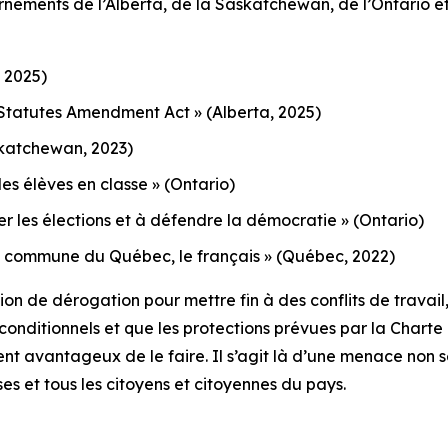
nements de l’Alberta, de la Saskatchewan, de l’Ontario e
 2025)
en Statutes Amendment Act »
(Alberta, 2025)
katchewan, 2023)
 les élèves en classe »
(Ontario)
ger les élections et à défendre la démocratie »
(Ontario)
e et commune du Québec, le français »
(Québec, 2022)
 de dérogation pour mettre fin à des conflits de travail, i
t conditionnels et que les protections prévues par la
Charte
ment avantageux de le faire. Il s’agit là d’une menace non
ses et tous les citoyens et citoyennes du pays.