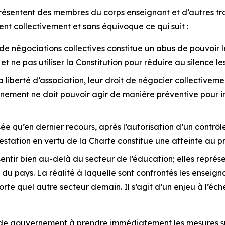
présentent des membres du corps enseignant et d’autres tra
nt collectivement et sans équivoque ce qui suit :
 de négociations collectives constitue un abus de pouvoir
t ne pas utiliser la Constitution pour réduire au silence les
liberté d’association, leur droit de négocier collectivemen
ernement ne doit pouvoir agir de manière préventive pour i
ée qu’en dernier recours, après l’autorisation d’un contrôle
estation en vertu de la
Charte
constitue une atteinte au p
ntir bien au-delà du secteur de l’éducation; elles représe
s du pays. La réalité à laquelle sont confrontés les enseig
porte quel autre secteur demain. Il s’agit d’un enjeu à l’éc
 de gouvernement à prendre immédiatement les mesures su