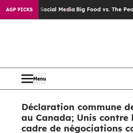
es on Social Media
Big Food vs. The People. Big F
AGP PICKS
Menu
Déclaration commune de 
au Canada; Unis contre l
cadre de négociations co