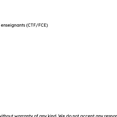
 enseignants (CTF/FCE)
without warranty of any kind. We do not accept any responsib